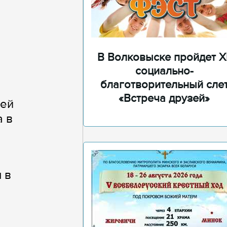
В Волковыске пройдет XI
социально-
благотворительный сле
«Встреча друзей»
щей
а в
 в