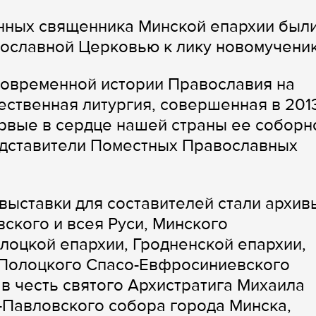
анных священника Минской епархии был
ославной Церковью к лику новомученик
современной истории Православия на
ественная литургия, совершенная в 201
рвые в сердце нашей страны ее соборн
едставители Поместных Православных
ыставки для составителей стали архив
кого и всея Руси, Минского
лоцкой епархии, Гродненской епархии,
 Полоцкого Спасо-Евфросиниевского
в честь святого Архистратига Михаила
-Павловского собора города Минска,