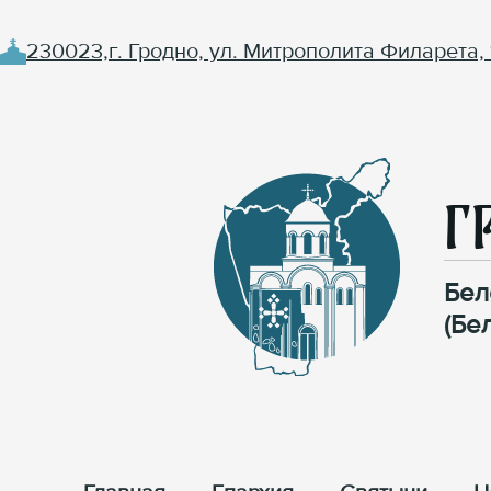
230023,г. Гродно, ул. Митрополита Филарета, 
Г
Бел
(Бе