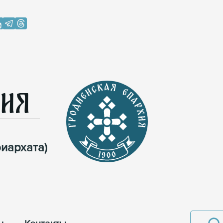
хия
иархата)