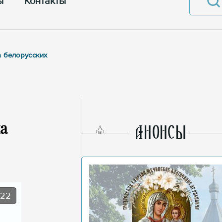
ы
Контакты
а белорусских
а
AНОНСЫ
022