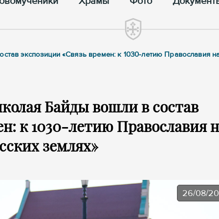
овомученики
Храмы
Фото
Документ
остав экспозиции «Связь времен: к 1030-летию Православия н
колая Байды вошли в состав
н: к 1030-летию Православия н
сских землях»
26/08/2