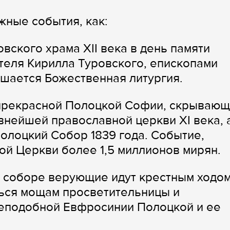
жные события, как:
вского храма XII века в день памяти
ителя Кирилла Туровского, епископами
шается Божественная литургия.
прекрасной Полоцкой Софии, скрываю
внейшей православной церкви XI века, 
олоцкий Собор 1839 года. Событие,
й Церкви более 1,5 миллионов мирян.
 соборе верующие идут крестным ходом
ься мощам просветительницы и
еподобной Евфросинии Полоцкой и ее