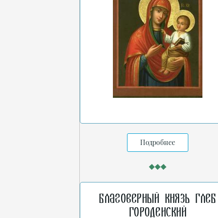
Подробнее
Благоверный князь Глеб
Городенский