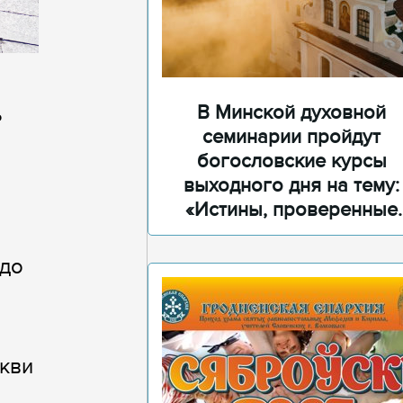
В Минской духовной
ь
семинарии пройдут
богословские курсы
выходного дня на тему:
«Истины, проверенные
временем»
 до
кви