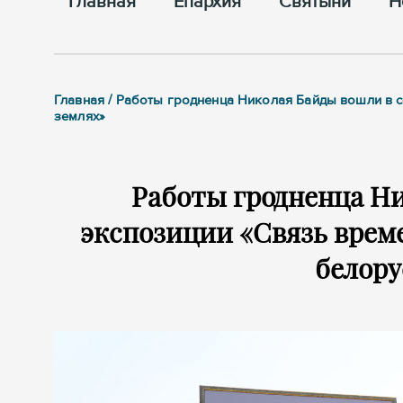
Главная
Епархия
Cвятыни
Н
Главная / Работы гродненца Николая Байды вошли в с
землях»
Работы гродненца Ни
экспозиции «Связь време
белору