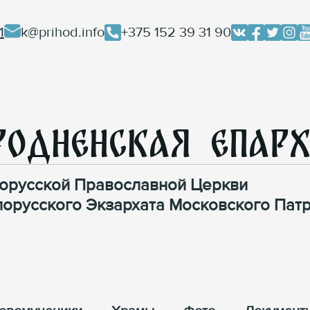
1
k@prihod.info
+375 152 39 31 90
родненская Епар
орусской Православной Церкви
лорусского Экзархата Московского Патр