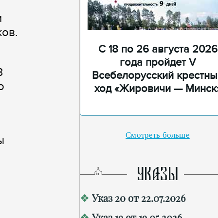
и
ов.
С 18 по 26 августа 2026
года пройдет V
3
Всебелорусский крестны
о
ход «Жировичи — Минск
Смотреть больше
ы
УКАЗЫ
Указ 20 от 22.07.2026
Указ 19 от 19.05.2026