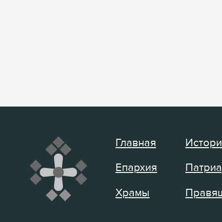
Главная
Истори
Епархия
Патриа
Храмы
Правящ