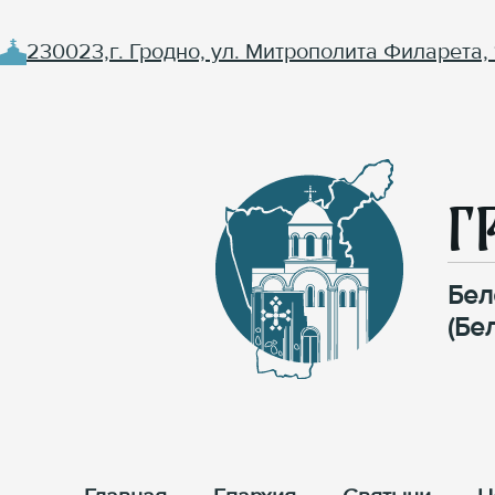
230023,г. Гродно, ул. Митрополита Филарета, 
Г
Бел
(Бе