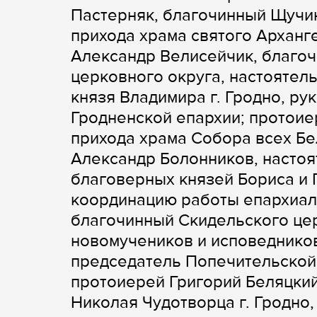
Пастерняк, благочинный Щучин
прихода храма святого Арханг
Александр Велисейчик, благо
церковного округа, настоятел
князя Владимира г. Гродно, ру
Гродненской епархии; протоие
прихода храма Собора всех Бе
Александр Болонников, настоя
благоверных князей Бориса и Г
координацию работы епархиал
благочинный Скидельского цер
новомучеников и исповедников
председатель Попечительской
протоиерей Григорий Беляцкий
Николая Чудотворца г. Гродно,