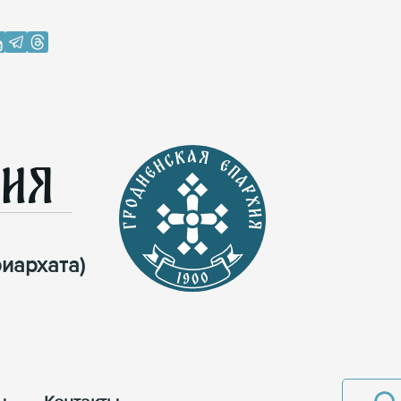
хия
иархата)