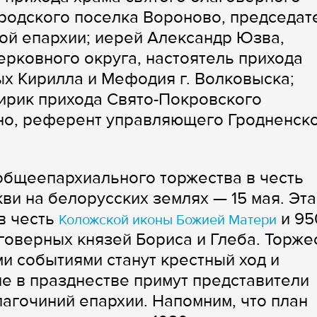
родского поселка Вороново, председат
ой епархии; иерей Александр Юзва,
рковного округа, настоятель прихода
х Кирилла и Мефодия г. Волковыска;
лирик прихода Свято-Покровского
дно, референт управляющего Гродненск
общеепархиального торжества в честь
ви на белорусских землях — 15 мая. Эта
в честь
и 95
Коложской иконы Божией Матери
оверных князей Бориса и Глеба. Торже
и событиями станут крестный ход и
ие в празднестве примут представители
лагочиний епархии. Напомним, что план