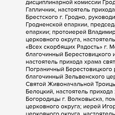
дисциплинарной комиссии Гро
Гапличник, настоятель прихо
Брестского г. Гродно, руковод
Гродненской епархии, председ
епархии; протоиерей Владими
церковного округа, настоятел
«Всех скорбящих Радость» г. 
благочинный Берестовицкого и
настоятель прихода храма свя
Пограничный Берестовицкого р
благочинный Зельвенского цер
Святой Живоначальной Троицы 
Белоцкий, настоятель прихода
Богородицы г. Волковыска, п
церковного округа; иерей Иг
церковного округа, настоятел