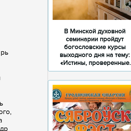
В Минской духовной
семинарии пройдут
богословские курсы
арь
выходного дня на тему:
«Истины, проверенные
временем»
и
ь
ого,
а
ндр