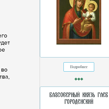
его
удет
ое
Подробнее
 во
тва,
.
Благоверный князь Глеб
и
Городенский