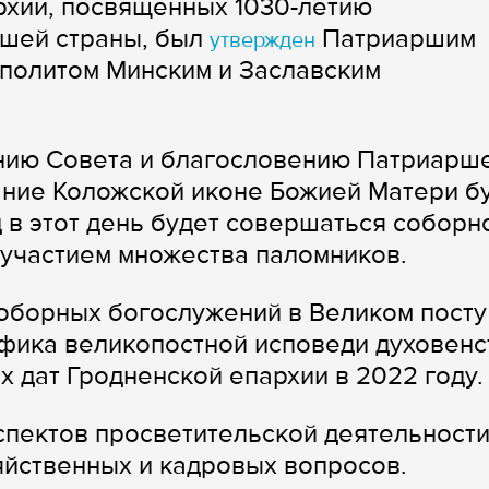
рхии, посвященных 1030-летию
ашей страны, был
Патриаршим
утвержден
ополитом Минским и Заславским
нию Совета и благословению Патриарш
ание Коложской иконе Божией Матери б
д в этот день будет совершаться соборн
 участием множества паломников.
оборных богослужений в Великом посту
афика великопостной исповеди духовенс
 дат Гродненской епархии в 2022 году
спектов просветительской деятельност
яйственных и кадровых вопросов.