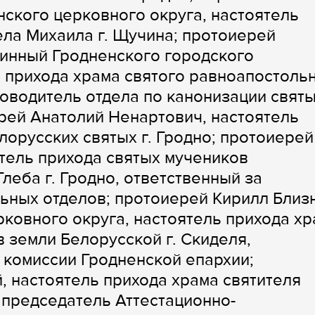
ского церковного округа, настоятель
ела Михаила г. Щучина; протоиерей
чинный Гродненского городского
ь прихода храма святого равноапостоль
ководитель отдела по канонизации свят
рей Анатолий Ненартович, настоятель
лорусских святых г. Гродно; протоиерей
тель прихода святых мучеников
леба г. Гродно, ответственный за
ьных отделов; протоиерей Кирилл Близ
ковного округа, настоятель прихода х
 земли Белорусской г. Скиделя,
 комиссии Гродненской епархии;
, настоятель прихода храма святителя
 председатель Аттестационно-