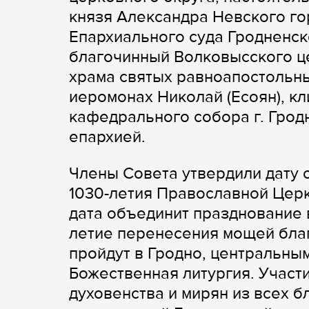
князя Александра Невского го
Епархиального суда Гродненск
благочинный Волковысского це
храма святых равноапостольны
иеромонах Николай (Есоян), к
кафедрального собора г. Гро
епархией.
Члены Совета утвердили дату 
1030-летия Православной Церк
дата объединит празднование 
летие перенесения мощей благ
пройдут в Гродно, центральным
Божественная литургия. Участ
духовенства и мирян из всех б