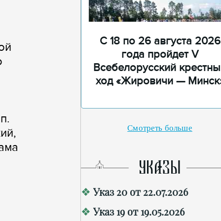
С 18 по 26 августа 2026
ой
года пройдет V
о
Всебелорусский крестны
ход «Жировичи — Минск
п.
Смотреть больше
ий,
рама
УКАЗЫ
Указ 20 от 22.07.2026
Указ 19 от 19.05.2026