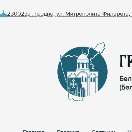
230023,г. Гродно, ул. Митрополита Филарета, 
Г
Бел
(Бе