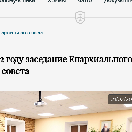
овомученики
Храмы
Фото
Документ
Епархиального совета
2 году заседание Епархиального
совета
21/02/2