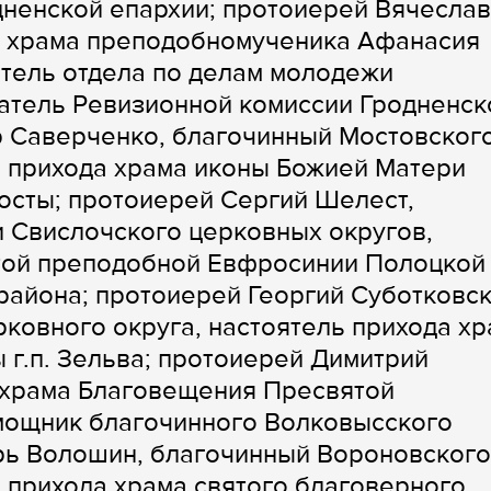
дненской епархии; протоиерей Вячеслав
да храма преподобномученика Афанасия
итель отдела по делам молодежи
атель Ревизионной комиссии Гродненск
р Саверченко, благочинный Мостовског
ь прихода храма иконы Божией Матери
Мосты; протоиерей Сергий Шелест,
 Свислочского церковных округов,
той преподобной Евфросинии Полоцкой 
айона; протоиерей Георгий Суботковск
ковного округа, настоятель прихода х
г.п. Зельва; протоиерей Димитрий
 храма Благовещения Пресвятой
омощник благочинного Волковысского
орь Волошин, благочинный Вороновского
ь прихода храма святого благоверного