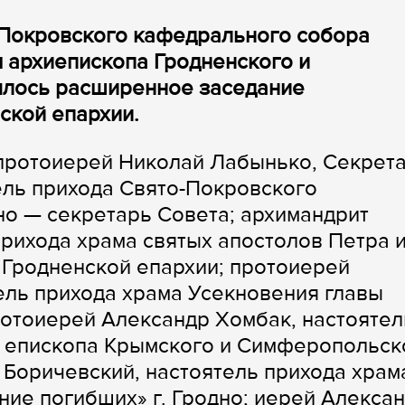
 Покровского кафедрального собора
 архиепископа Гродненского и
ялось расширенное заседание
ской епархии.
 протоиерей Николай Лабынько, Секрет
ель прихода Свято-Покровского
но — секретарь Совета; архимандрит
прихода храма святых апостолов Петра 
к Гродненской епархии; протоиерей
ель прихода храма Усекновения главы
ротоиерей Александр Хомбак, настоятел
, епископа Крымского и Симферопольск
й Боричевский, настоятель прихода храм
ие погибших» г. Гродно; иерей Алекса