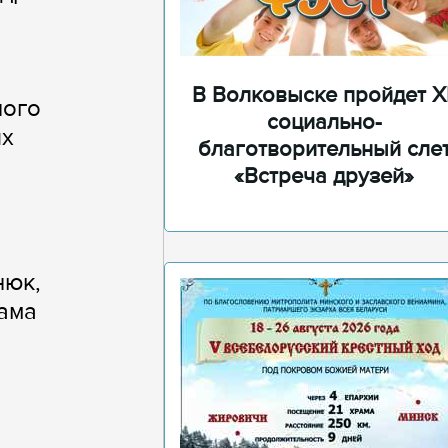
В Волковыске пройдет XI
ного
социально-
ых
благотворительный сле
«Встреча друзей»
нюк,
рама