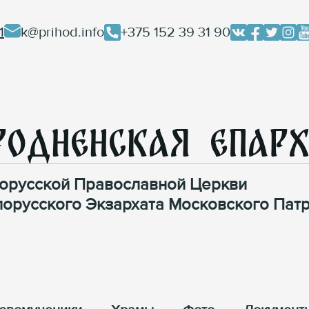
1
k@prihod.info
+375 152 39 31 90
родненская Епар
орусской Православной Церкви
лорусского Экзархата Московского Патр