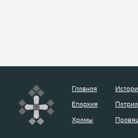
Главная
Истори
Епархия
Патриа
Храмы
Правящ