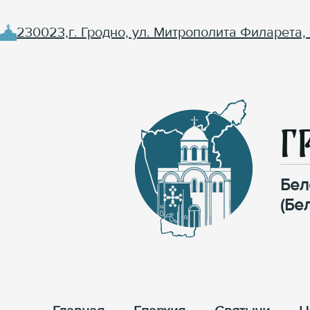
230023,г. Гродно, ул. Митрополита Филарета, 
Г
Бел
(Бе