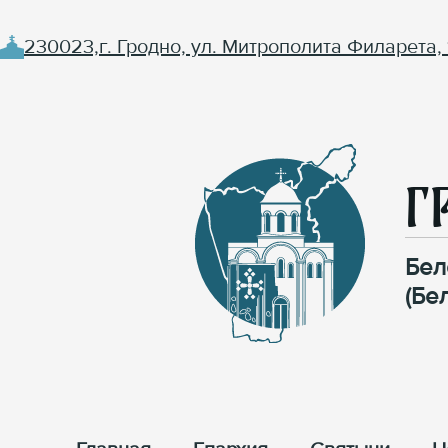
230023,г. Гродно, ул. Митрополита Филарета, 
Г
Бел
(Бе