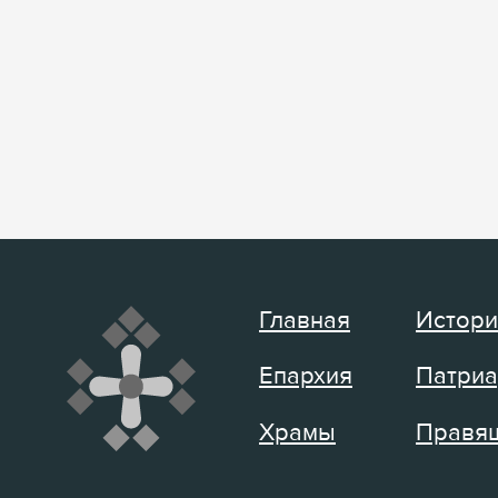
Главная
Истори
Епархия
Патриа
Храмы
Правящ