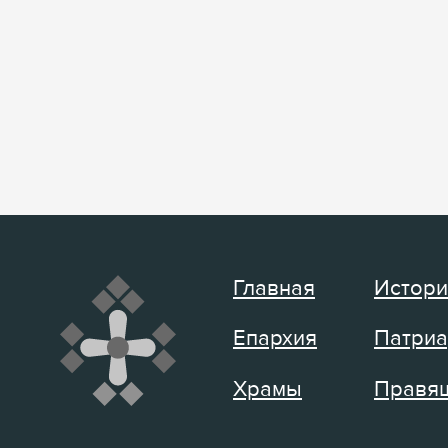
Главная
Истори
Епархия
Патриа
Храмы
Правящ