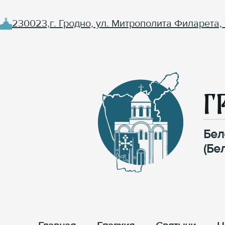
230023,г. Гродно, ул. Митрополита Филарета, 
Г
Бел
(Бе