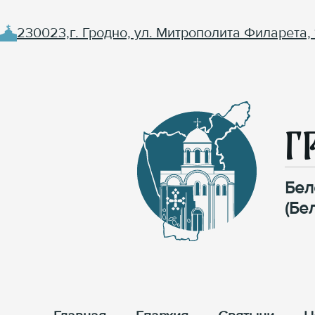
230023,г. Гродно, ул. Митрополита Филарета, 
Г
Бел
(Бе