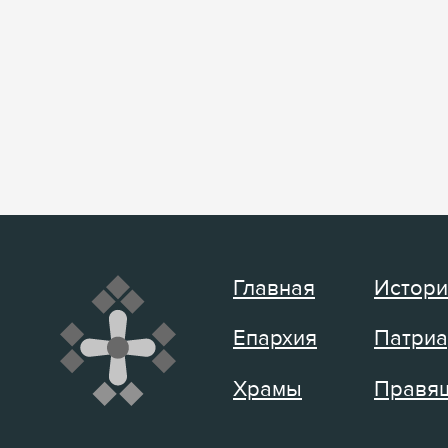
Главная
Истори
Епархия
Патриа
Храмы
Правящ