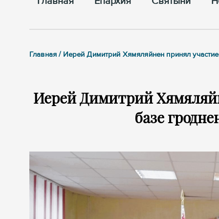
Главная
Епархия
Cвятыни
Н
Главная / Иерей Димитрий Хямяляйнен принял участие
Иерей Димитрий Хямяляйн
базе гродне