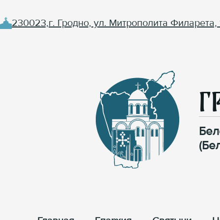
230023,г. Гродно, ул. Митрополита Филарета, 
Г
Бел
(Бе