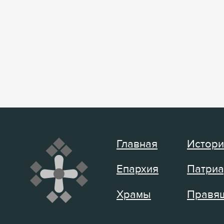
Главная
Истори
Епархия
Патриа
Храмы
Правящ