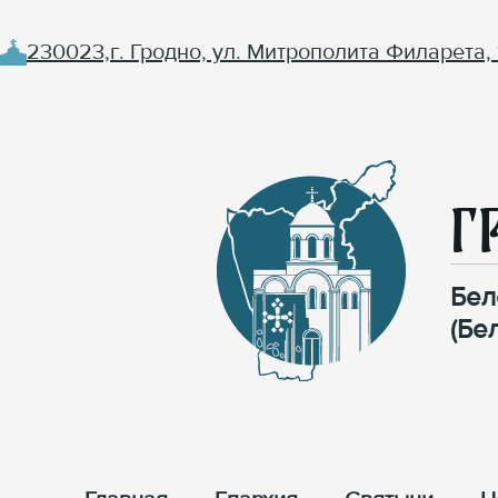
230023,г. Гродно, ул. Митрополита Филарета, 
Г
Бел
(Бе