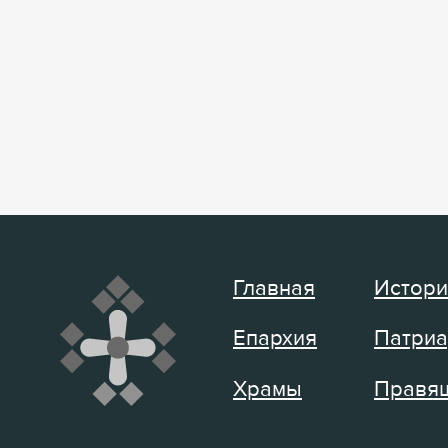
Главная
Истори
Епархия
Патриа
Храмы
Правящ