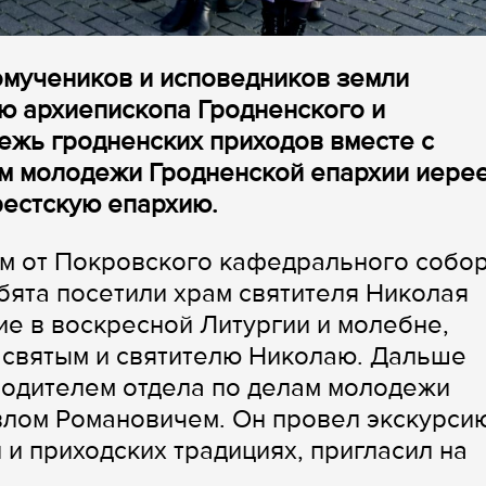
вомучеников и исповедников земли
ю архиепископа Гродненского и
ежь гродненских приходов вместе с
ам молодежи Гродненской епархии иере
рестскую епархию.
ом от Покровского кафедрального собо
бята посетили храм святителя Николая
ие в воскресной Литургии и молебне,
 святым и святителю Николаю. Дальше
водителем отдела по делам молодежи
влом Романовичем. Он провел экскурси
и и приходских традициях, пригласил на