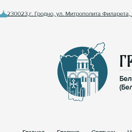
230023,г. Гродно, ул. Митрополита Филарета, 
Г
Бел
(Бе