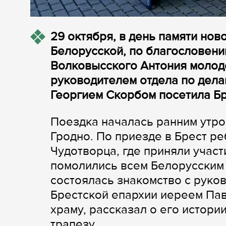
29 октября, в день памяти но
Белорусской, по благословени
Волковысского Антония молод
руководителем отдела по дел
Георгием Скорбом посетила Б
Поездка началась ранним утр
Гродно. По приезде в Брест ре
Чудотворца, где приняли участ
помолились всем Белорусским
состоялась знакомство с руко
Брестской епархии иереем Па
храму, рассказал о его истори
трапезу.