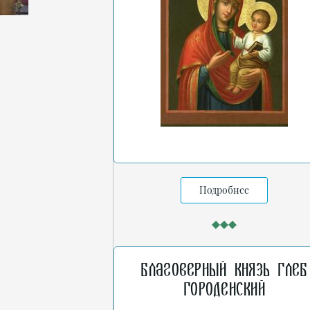
Подробнее
Благоверный князь Глеб
Городенский