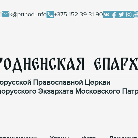
1
k@prihod.info
+375 152 39 31 90
родненская Епар
орусской Православной Церкви
лорусского Экзархата Московского Патр