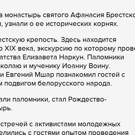
в монастырь святого Афанасия Брестско
 узнали о ее исторических корнях.
стскую крепость. Здесь находится
 XIX века, экскурсию по которому пров
атства Елизавета Наркун. Паломники
колаю и мученику Иоанну Воину.
и Евгений Мшар познакомил гостей с
м подвигом белорусского народа.
ли паломники, стал Рождество-
ырь.
стречей с активистами молодежных
делились с гостями опытом проведения