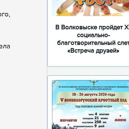
го,
В Волковыске пройдет XI
социально-
благотворительный сле
ела
«Встреча друзей»