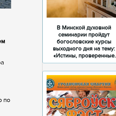
В Минской духовной
семинарии пройдут
ем
богословские курсы
выходного дня на тему:
«Истины, проверенные
ра
временем»
ю по