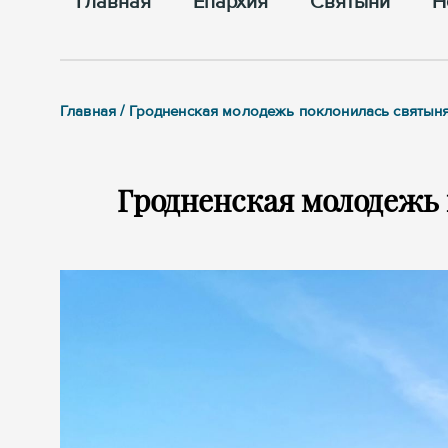
Главная
Епархия
Cвятыни
Н
Главная / Гродненская молодежь поклонилась святын
Гродненская молодежь