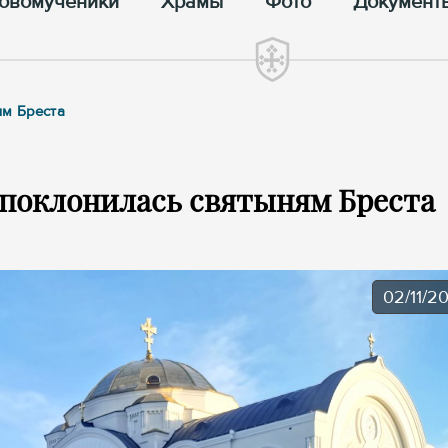
овомученики
Храмы
Фото
Документ
ям Бреста
 поклонилась святыням Бреста
02/11/2