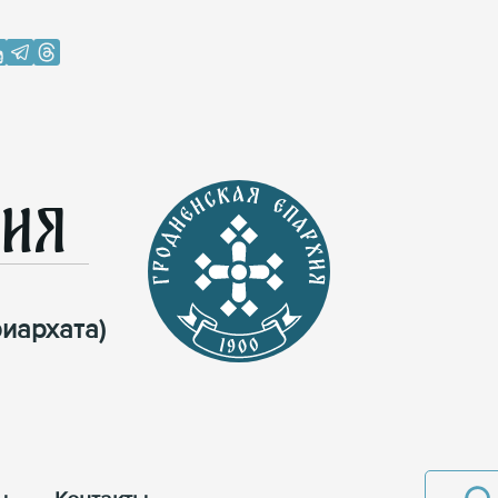
хия
иархата)