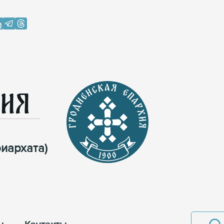
хия
иархата)