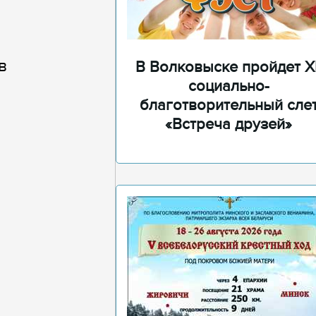
в
В Волковыске пройдет XI
социально-
благотворительный сле
«Встреча друзей»