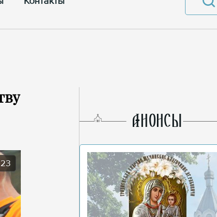
ы
Контакты
тву
AНОНСЫ
023