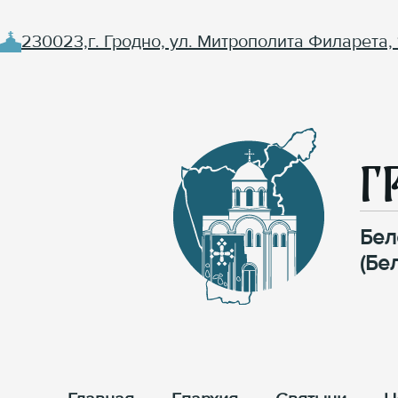
230023,г. Гродно, ул. Митрополита Филарета, 
Г
Бел
(Бе