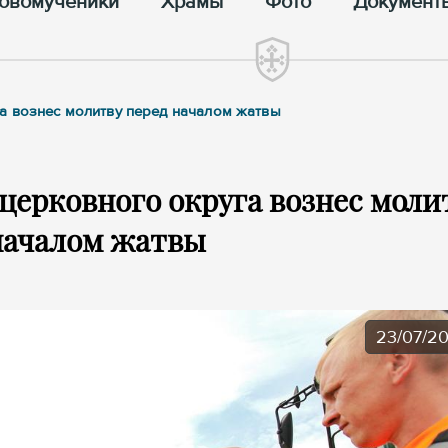
овомученики
Храмы
Фото
Документ
а вознес молитву перед началом жатвы
ерковного округа вознес моли
началом жатвы
23/07/2