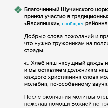
Благочинный Щучинского церк
принял участие в традиционны
«Василишки»,
районная
сообщает
Добрые слова пожеланий и пра
что нужно труженикам на полях
страды.
«…Хлеб наш насущный даждь на
и мы оставляем должникам на
каждого христианина слова мо
молебна, по-особенному звуча
После окончания молитвы отец
пожелав помощи Божией не тол