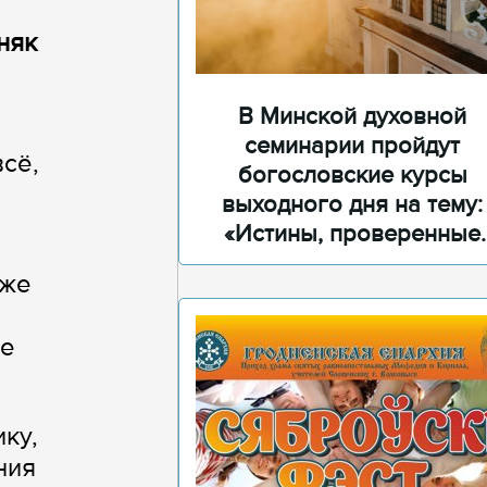
няк
В Минской духовной
семинарии пройдут
сё,
богословские курсы
выходного дня на тему:
«Истины, проверенные
временем»
 же
ие
ку,
ния