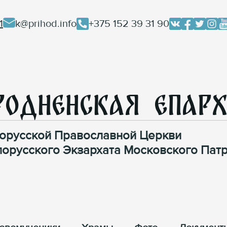
1
k@prihod.info
+375 152 39 31 90
родненская Епар
орусской Православной Церкви
лорусского Экзархата Московского Патр