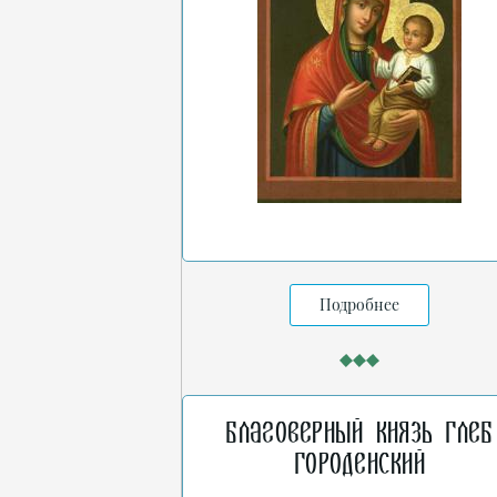
Подробнее
Благоверный князь Глеб
Городенский