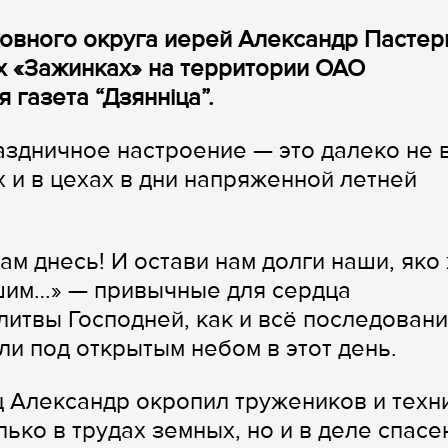
овного округа иерей Александр Пастер
х «Зажинках» на территории ОАО
 газета “Дзянніца”.
здничное настроение — это далеко не в
 и в цехах в дни напряженной летней
м днесь! И остави нам долги наши, яко
шим…» — привычные для сердца
литвы Господней, как и всё последован
ли под открытым небом в этот день.
 Александр окропил тружеников и техни
ько в трудах земных, но и в деле спасе