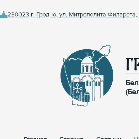
230023,г. Гродно, ул. Митрополита Филарета, 
Г
Бел
(Бе