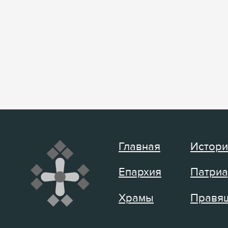
Главная
Истори
Епархия
Патриа
Храмы
Правящ