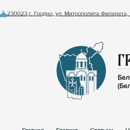
230023,г. Гродно, ул. Митрополита Филарета, 
Г
Бел
(Бе