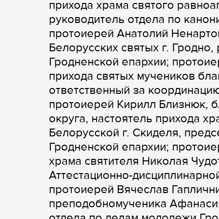
прихода храма святого равноап
руководитель отдела по канон
протоиерей Анатолий Ненартов
Белорусских святых г. Гродно,
Гродненской епархии; протоие
прихода святых мучеников благ
ответственный за координацию
протоиерей Кирилл Близнюк, 
округа, настоятель прихода х
Белорусской г. Скиделя, пред
Гродненской епархии; протоие
храма святителя Николая Чудот
Аттестационно-дисциплинарной
протоиерей Вячеслав Гаплични
преподобномученика Афанасия 
отдела по делам молодежи Гро