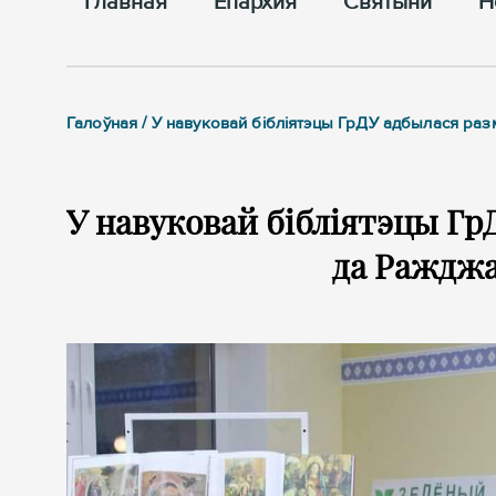
Главная
Епархия
Cвятыни
Н
Галоўная / У навуковай бібліятэцы ГрДУ адбылася р
У навуковай бібліятэцы Г
да Ражджа