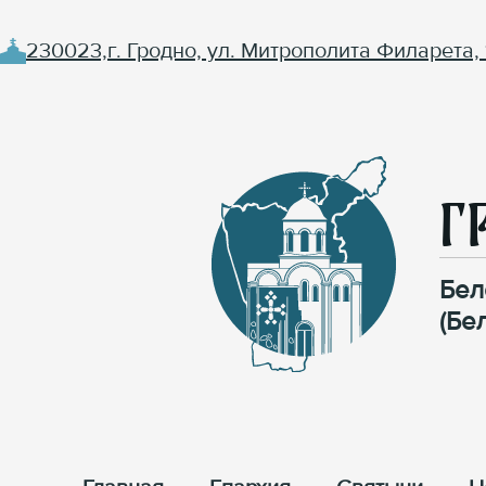
230023,г. Гродно, ул. Митрополита Филарета, 
Г
Бел
(Бе