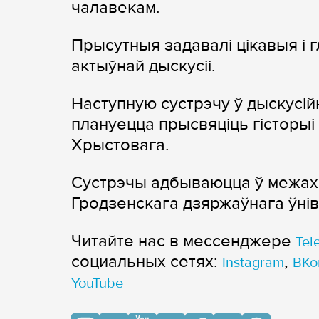
чалавекам.
Прысутныя задавалі цікавыя і г
актыўнай дыскусіі.
Наступную сустрэчу ў дыскусій
плануецца прысвяціць гісторыі 
Хрыстовага.
Сустрэчы адбываюцца ў межах с
Гродзенскага дзяржаўнага ўніве
Читайте нас в мессенджере
Tel
cоциальных сетях:
,
Instagram
ВКо
YouTube