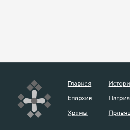
Главная
Истори
Епархия
Патриа
Храмы
Правящ