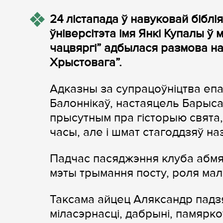
24 лістапада ў навуковай бібл
ўніверсітэта імя Янкі Купалы 
чацвяргі” адбылася размова н
Хрыстовага”.
Адказны за супрацоўніцтва епар
Балоннікаў, настаяцель Барыс
прысутным пра гісторыю свята,
часы, але і шмат стагоддзяў на
Падчас пасяджэння клуба абмярк
мэты трымання посту, роля малі
Таксама айцец Аляксандр падзя
міласэрнасці, дабрыні, памярко