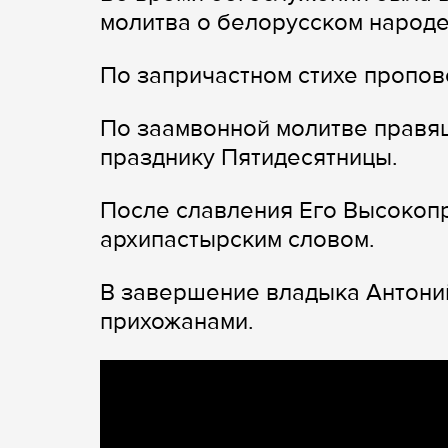
молитва о белорусском народе
По запричастном стихе пропов
По заамвонной молитве правя
празднику Пятидесятницы.
После славления Его Высокоп
архипастырским словом.
В завершение владыка Антони
прихожанами.