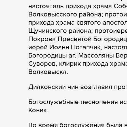
настоятель прихода храма Соб
Волковысского района; протои
прихода храма святого апосто
Щучинского района; протоиере
Покрова Пресвятой Богородиц
иерей Иоанн Потапчик, настоя
Богородицы аг. Массоляны Бер
Суворов, клирик прихода храма
Волковыска.
Диаконский чин возглавил пр
Богослужебные песнопения ис
Коник.
Во время богослужения была в