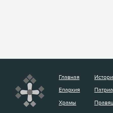
Главная
Истори
Епархия
Патриа
Храмы
Правящ