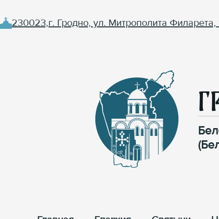
230023,г. Гродно, ул. Митрополита Филарета, 
Г
Бел
(Бе