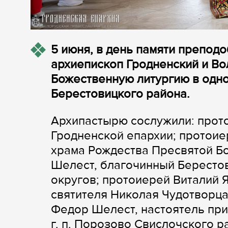
5 июня, в день памяти препод
архиепископ Гродненский и В
Божественную литургию в одн
Берестовицкого района.
Архипастырю сослужили: прот
Гродненской епархии; протоие
храма Рождества Пресвятой Бо
Шелест, благочинный Бересто
округов; протоиерей Виталий 
святителя Николая Чудотворца
Федор Шелест, настоятель пр
г. п. Порозово Свислочского 