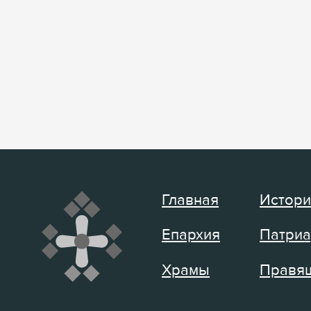
Главная
Истори
Епархия
Патриа
Храмы
Правящ