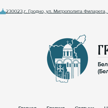
230023,г. Гродно, ул. Митрополита Филарета, 
Г
Бел
(Бе