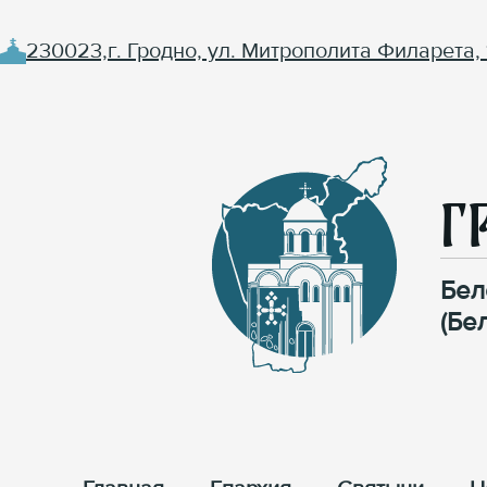
230023,г. Гродно, ул. Митрополита Филарета, 
Г
Бел
(Бе