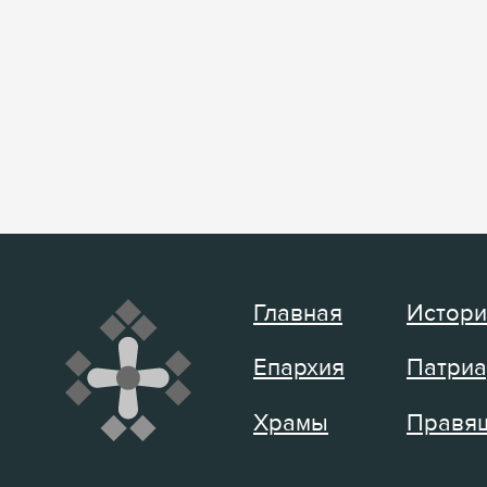
Главная
Истори
Епархия
Патриа
Храмы
Правящ