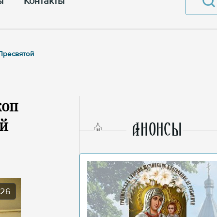
ы
Контакты
 Пресвятой
коп
ой
AНОНСЫ
026