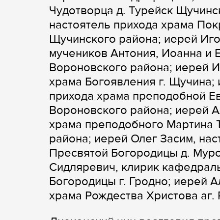
Чудотворца д. Турейск Щучинс
настоятель прихода храма Пок
Щучинского района; иерей Иго
мучеников Антония, Иоанна и 
Вороновского района; иерей И
храма Богоявления г. Щучина;
прихода храма преподобной Ев
Вороновского района; иерей А
храма преподобного Мартина Т
района; иерей Олег Засим, на
Пресвятой Богородицы д. Мур
Сидляревич, клирик кафедрал
Богородицы г. Гродно; иерей 
храма Рождества Христова аг.