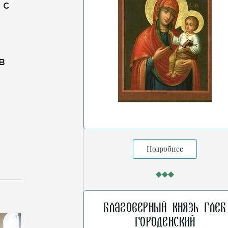
 с
в
Подробнее
Благоверный князь Глеб
Городенский