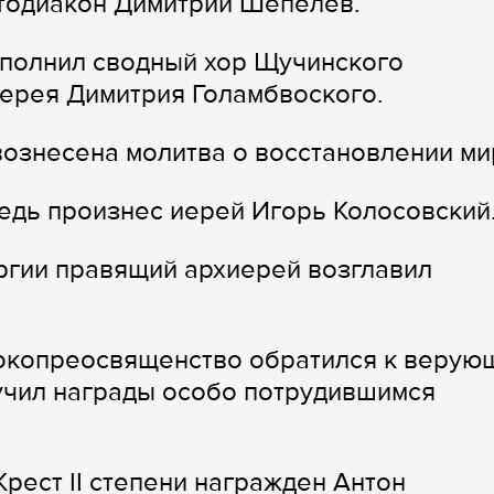
отодиакон Димитрий Шепелев.
полнил сводный хор Щучинского
ерея Димитрия Голамбвоского.
ознесена молитва о восстановлении ми
едь произнес иерей Игорь Колосовский
ргии правящий архиерей возглавил
сокопреосвященство обратился к верую
учил награды особо потрудившимся
рест II степени награжден Антон