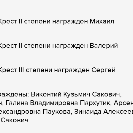
рест II степени награжден Михаил
рест II степени награжден Валерий
рест III степени награжден Сергей
аждены: Викентий Кузьмич Сакович,
, Галина Владимировна Пархутик, Арсе
ександровна Паукова, Зинаида Алексее
 Сакович.