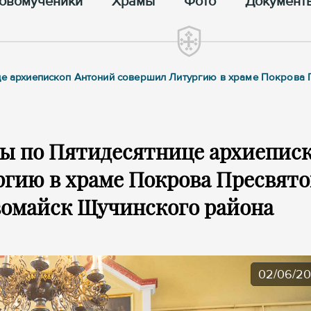
овомученики
Храмы
Фото
Документ
ице архиепископ Антоний совершил Литургию в храме Покрова
цы по Пятидесятнице архиепис
гию в храме Покрова Пресвят
вомайск Щучинского района
02/06/2