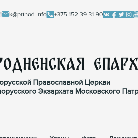
1
k@prihod.info
+375 152 39 31 90
родненская Епар
орусской Православной Церкви
лорусского Экзархата Московского Патр