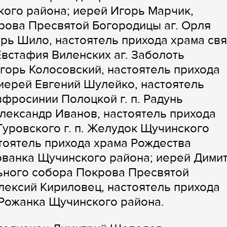
кого района; иерей Игорь Марчик,
рова Пресвятой Богородицы аг. Орля
рь Шило, настоятель прихода храма св
Евстафия Виленских аг. Заболоть
горь Колосовский, настоятель прихода
 иерей Евгений Шулейко, настоятель
фросинии Полоцкой г. п. Радунь
лександр Иванов, настоятель прихода
уровского г. п. Желудок Щучинского
стоятель прихода храма Рождества
ованка Щучинского района; иерей Дими
ьного собора Покрова Пресвятой
Алексий Кириловец, настоятель прихода
 Рожанка Щучинского района.