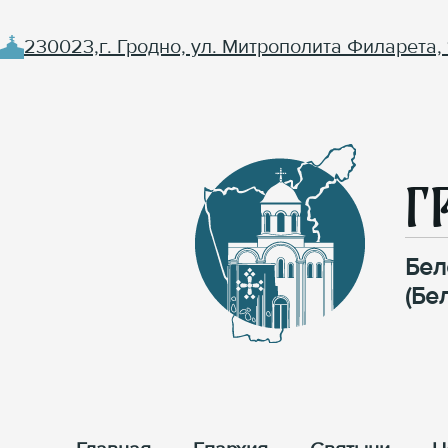
230023,г. Гродно, ул. Митрополита Филарета, 
Г
Бел
(Бе