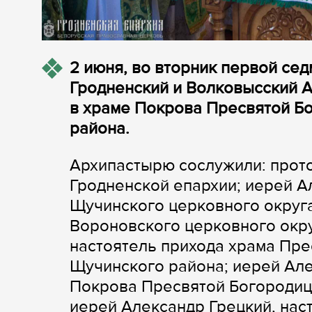
2 июня, во вторник первой се
Гродненский и Волковысский 
в храме Покрова Пресвятой Б
района.
Архипастырю сослужили: прот
Гродненской епархии; иерей А
Щучинского церковного округ
Вороновского церковного окру
настоятель прихода храма Пре
Щучинского района; иерей Але
Покрова Пресвятой Богородиц
иерей Александр Грецкий, нас