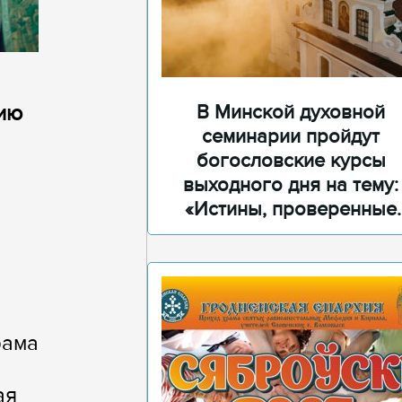
В Минской духовной
ию
семинарии пройдут
богословские курсы
выходного дня на тему:
«Истины, проверенные
временем»
рама
ая