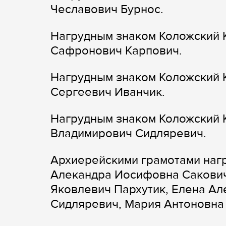
Чеславович Бурнос.
Нагрудным знаком Коложский К
Сафронович Карпович.
Нагрудным знаком Коложский К
Сергеевич Иванчик.
Нагрудным знаком Коложский К
Владимирович Сидляревич.
Архиерейскими грамотами нагр
Алекандра Иосифовна Сакович
Яковлевич Пархутик, Елена Ал
Сидляревич, Мария Антоновна