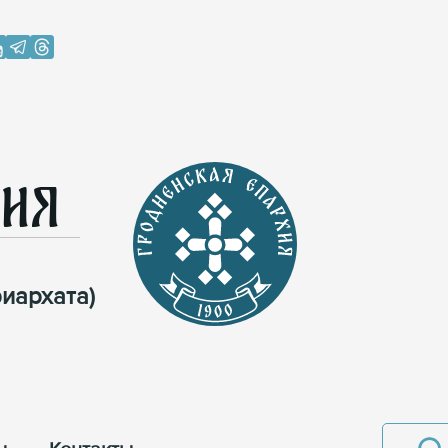
хия
иархата)