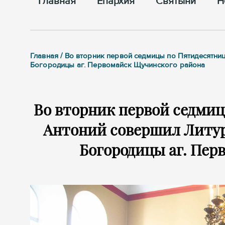
Главная
Епархия
Cвятыни
Н
Главная / Во вторник первой седмицы по Пятидесятн
Богородицы аг. Первомайск Щучинского района
Во вторник первой седми
Антоний совершил Литур
Богородицы аг. Пер