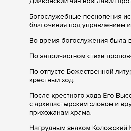
Диаконский чин возглавил пр
Богослужебные песнопения ис
благочиния под управлением и
Во время богослужения была в
По запричастном стихе пропов
По отпусте Божественной литу
крестный ход.
После крестного хода Его Вы
с архипастырским словом и вр
прихожанам храма.
Нагрудным знаком Коложский К