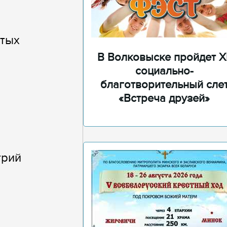
ятых
В Волковыске пройдет XI
социально-
благотворительный сле
«Встреча друзей»
трий