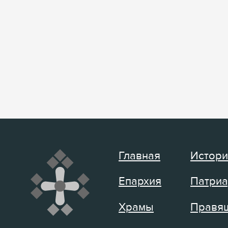
Главная
Истори
Епархия
Патриа
Храмы
Правящ