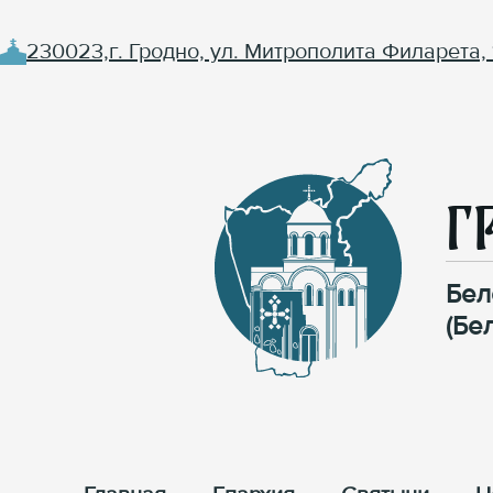
230023,г. Гродно, ул. Митрополита Филарета, 
Г
Бел
(Бе