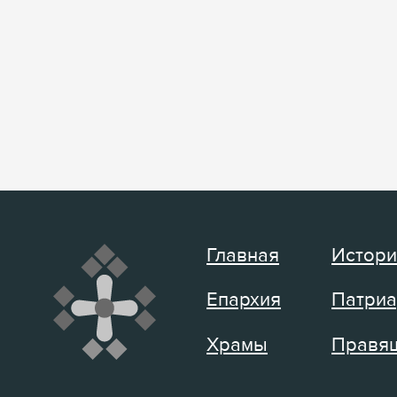
Главная
Истори
Епархия
Патриа
Храмы
Правящ