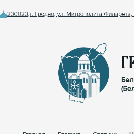
230023,г. Гродно, ул. Митрополита Филарета, 
Г
Бел
(Бе