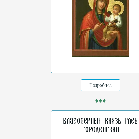
Подробнее
Благоверный князь Глеб
Городенский