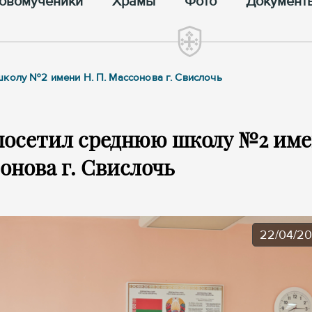
овомученики
Храмы
Фото
Документ
школу №2 имени Н. П. Массонова г. Свислочь
посетил среднюю школу №2 им
онова г. Свислочь
22/04/2