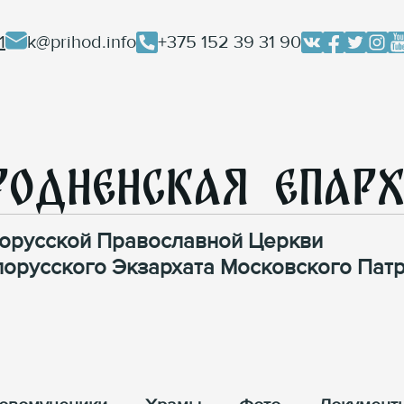
1
k@prihod.info
+375 152 39 31 90
родненская Епар
орусской Православной Церкви
лорусского Экзархата Московского Патр