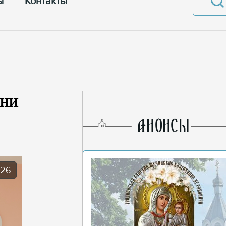
ы
Контакты
ени
AНОНСЫ
026