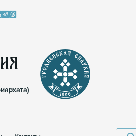
хия
иархата)