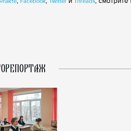
,
,
и
, смотрите 
нтакте
Facebook
Twitter
Threads
ОРЕПОРТАЖ