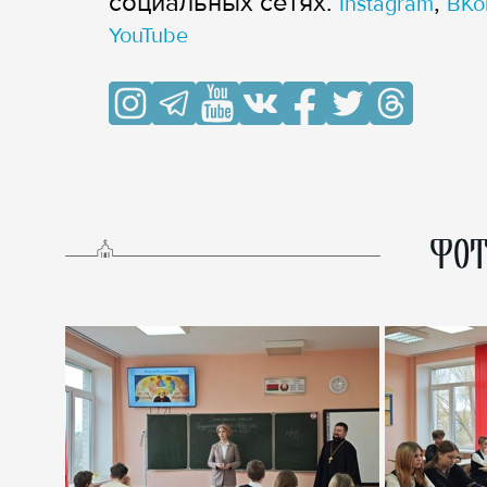
cоциальных сетях:
,
Instagram
ВКо
YouTube
ФОТ