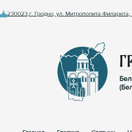
230023,г. Гродно, ул. Митрополита Филарета, 
Г
Бел
(Бе