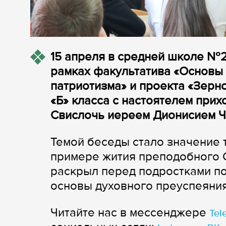
15 апреля в средней школе №2 
рамках факультатива «Основы 
патриотизма» и проекта «Зерн
«Б» класса с настоятелем прих
Свислочь иереем Дионисием 
Темой беседы стало значение т
примере жития преподобного 
раскрыл перед подростками по
основы духовного преуспеяния
Читайте нас в мессенджере
Tel