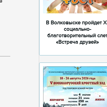
в
В Волковыске пройдет XI
социально-
благотворительный сле
«Встреча друзей»