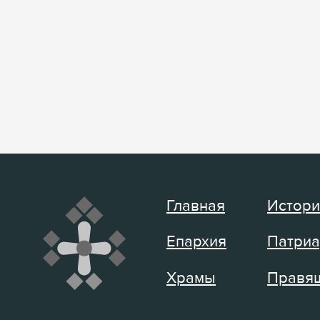
Главная
Истори
Епархия
Патриа
Храмы
Правящ