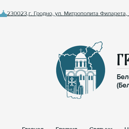
230023,г. Гродно, ул. Митрополита Филарета, 
Г
Бел
(Бе