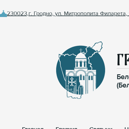
230023,г. Гродно, ул. Митрополита Филарета, 
Г
Бел
(Бе