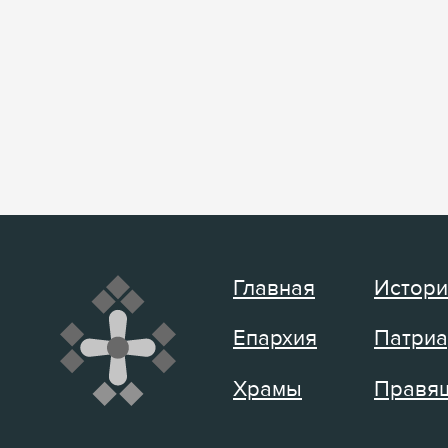
Главная
Истори
Епархия
Патриа
Храмы
Правящ