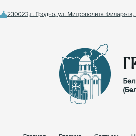
230023,г. Гродно, ул. Митрополита Филарета, 
Г
Бел
(Бе