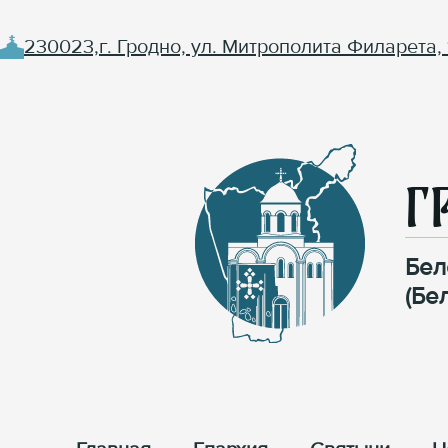
230023,г. Гродно, ул. Митрополита Филарета, 
Г
Бел
(Бе