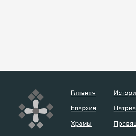
Главная
Истори
Епархия
Патриа
Храмы
Правящ