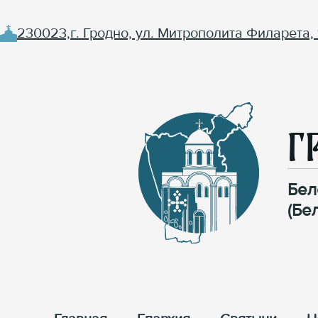
230023,г. Гродно, ул. Митрополита Филарета, 
Г
Бел
(Бе