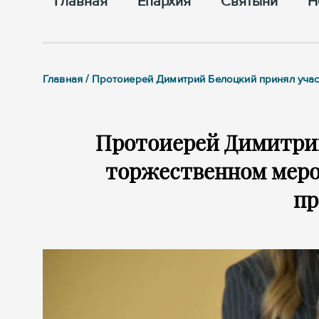
Главная
Епархия
Cвятыни
Н
Главная / Протоиерей Димитрий Белоцкий принял уча
Протоиерей Димитрий
торжественном мер
пр