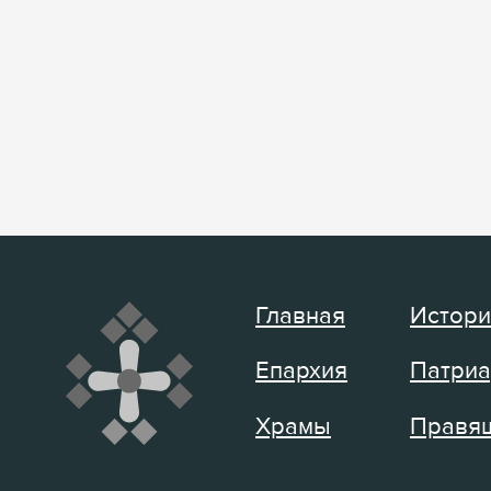
Главная
Истори
Епархия
Патриа
Храмы
Правящ