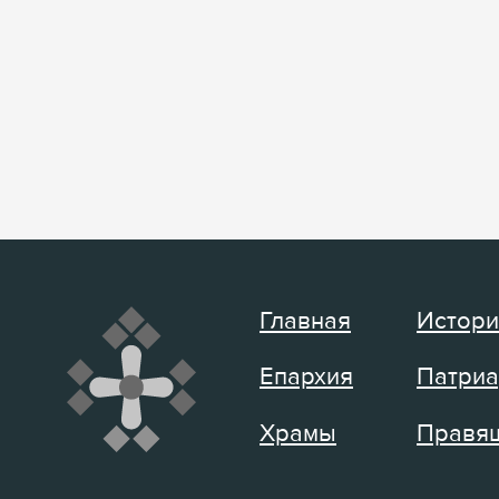
Главная
Истори
Епархия
Патриа
Храмы
Правящ