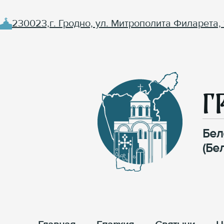
230023,г. Гродно, ул. Митрополита Филарета, 
Г
Бел
(Бе