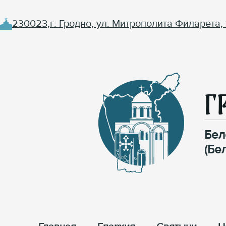
230023,г. Гродно, ул. Митрополита Филарета, 
Г
Бел
(Бе