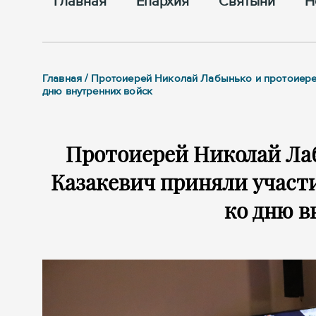
Главная
Епархия
Cвятыни
Н
Главная / Протоиерей Николай Лабынько и протоиере
дню внутренних войск
Протоиерей Николай Ла
Казакевич приняли участ
ко дню в