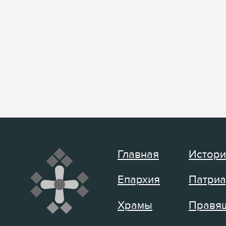
Главная
Истори
Епархия
Патриа
Храмы
Правящ