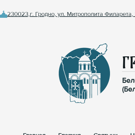
230023,г. Гродно, ул. Митрополита Филарета, 
Г
Бел
(Бе