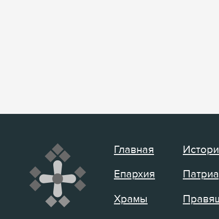
Главная
Истори
Епархия
Патриа
Храмы
Правящ