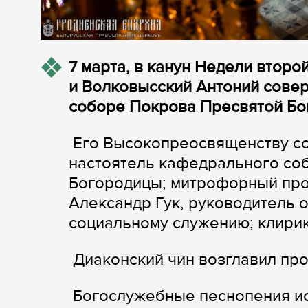
7 марта, в канун Недели второ
и Волковысский Антоний сове
соборе Покрова Пресвятой Бог
Его Высокопреосвященству со
настоятель кафедрального со
Богородицы; митрофорный про
Александр Гук, руководитель 
социальному служению; клири
Диаконский чин возглавил пр
Богослужебные песнопения ис