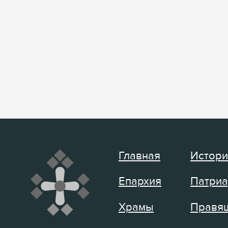
Главная
Истори
Епархия
Патриа
Храмы
Правящ