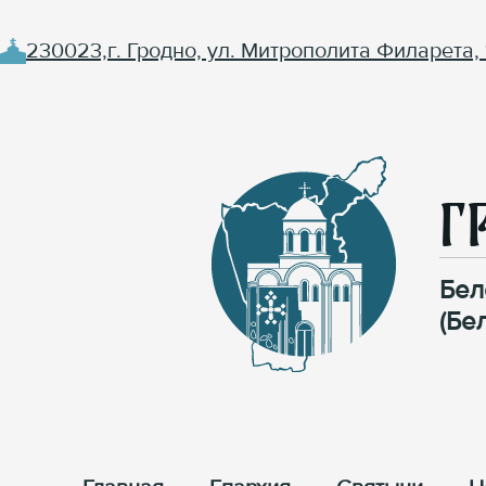
230023,г. Гродно, ул. Митрополита Филарета, 
Г
Бел
(Бе