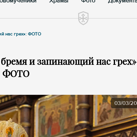
овомученики
Храмы
Фото
Документ
ий нас грех»: ФОТО
 бремя и запинающий нас грех»
ФОТО
03/03/2