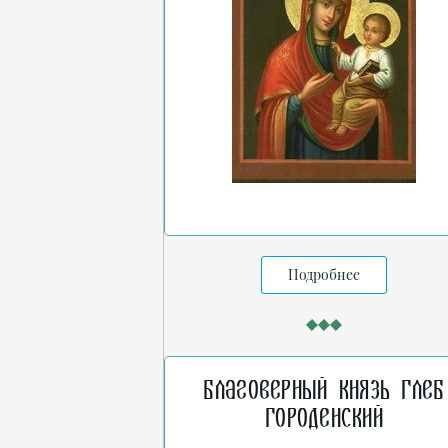
Подробнее
Благоверный князь Глеб
Городенский