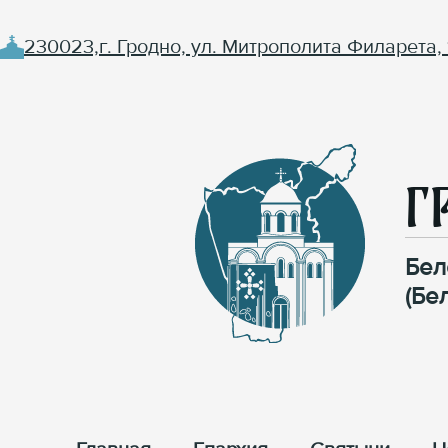
230023,г. Гродно, ул. Митрополита Филарета, 
Г
Бел
(Бе