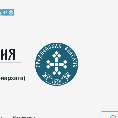
хия
иархата)