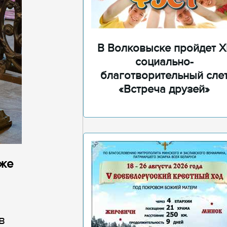
В Волковыске пройдет XI
социально-
благотворительный сле
«Встреча друзей»
аже
в