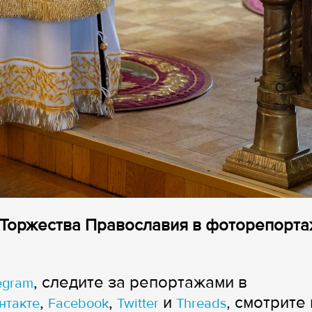
ь Торжества Православия в фоторепорт
, следите за репортажами в
egram
,
,
и
, смотрите 
нтакте
Facebook
Twitter
Threads