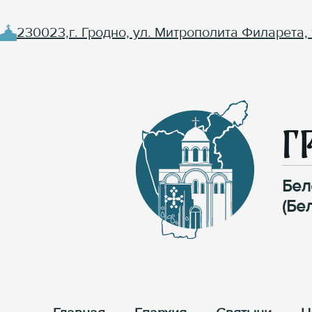
230023,г. Гродно, ул. Митрополита Филарета, 
Г
Бел
(Бе