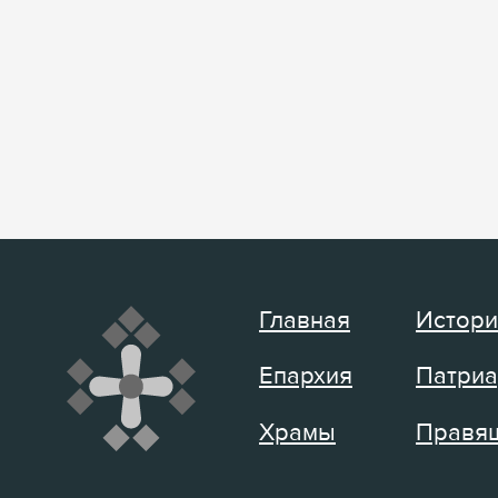
Главная
Истори
Епархия
Патриа
Храмы
Правящ