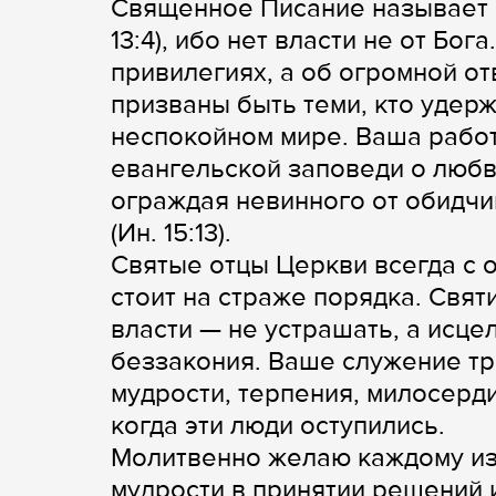
Священное Писание называет н
13:4), ибо нет власти не от Бо
привилегиях, а об огромной о
призваны быть теми, кто удер
неспокойном мире. Ваша рабо
евангельской заповеди о любв
ограждая невинного от обидчик
(Ин. 15:13).
Святые отцы Церкви всегда с 
стоит на страже порядка. Свят
власти — не устрашать, а исце
беззакония. Ваше служение тре
мудрости, терпения, милосерди
когда эти люди оступились.
Молитвенно желаю каждому из 
мудрости в принятии решений 