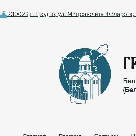
230023,г. Гродно, ул. Митрополита Филарета, 
Г
Бел
(Бе