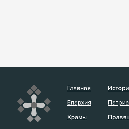
Главная
Истори
Епархия
Патриа
Храмы
Правящ