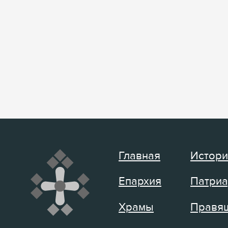
Главная
Истори
Епархия
Патриа
Храмы
Правящ