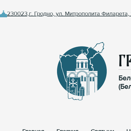
230023,г. Гродно, ул. Митрополита Филарета, 
Г
Бел
(Бе