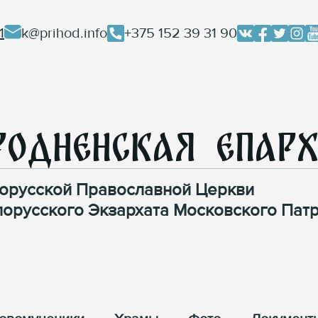
1
k@prihod.info
+375 152 39 31 90
родненская Епар
орусской Православной Церкви
лорусского Экзархата Московского Патр