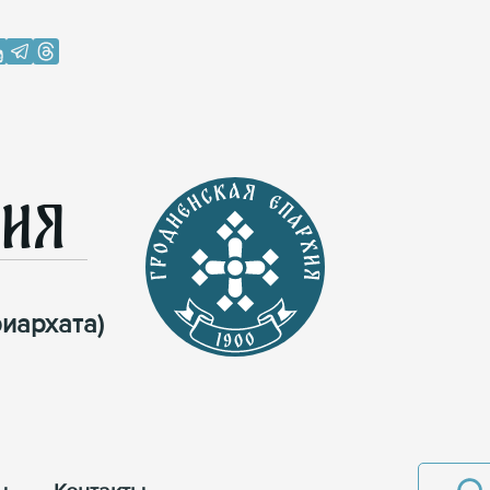
хия
иархата)