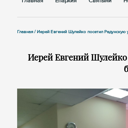
Главная
Епархия
Cвятыни
Н
Главная / Иерей Евгений Шулейко посетил Радунскую
Иерей Евгений Шулейко