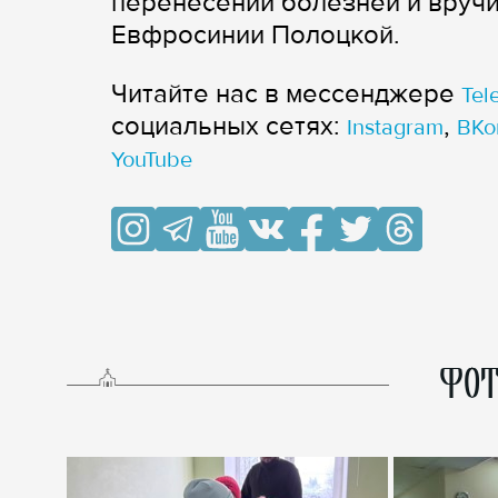
перенесении болезней и вруч
Евфросинии Полоцкой.
Читайте нас в мессенджере
Tel
cоциальных сетях:
,
Instagram
ВКо
YouTube
ФОТ