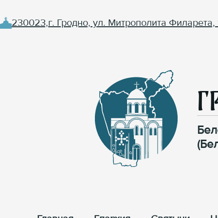
230023,г. Гродно, ул. Митрополита Филарета, 
Г
Бел
(Бе