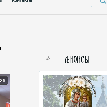
ы
Контакты
ю
AНОНСЫ
026