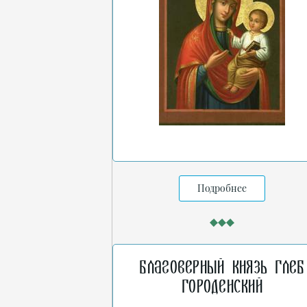
Подробнее
Благоверный князь Глеб
Городенский