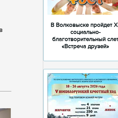
В Волковыске пройдет XI
в
социально-
благотворительный сле
«Встреча друзей»