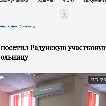
овомученики
Храмы
Фото
Документ
 участковую больницу
 посетил Радунскую участкову
больницу
17/01/2