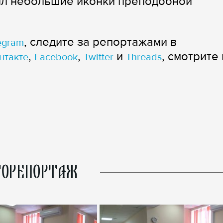
ил небольшие иконки преподобной
, следите за репортажами в
egram
,
,
и
, смотрите 
нтакте
Facebook
Twitter
Threads
ОРЕПОРТАЖ