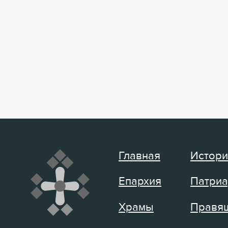
Главная
Истори
Епархия
Патриа
Храмы
Правящ