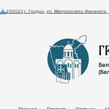
230023,г. Гродно, ул. Митрополита Филарета, 
Г
Бел
(Бе