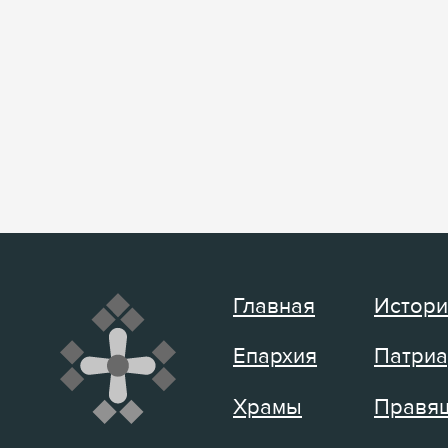
Главная
Истори
Епархия
Патриа
Храмы
Правящ