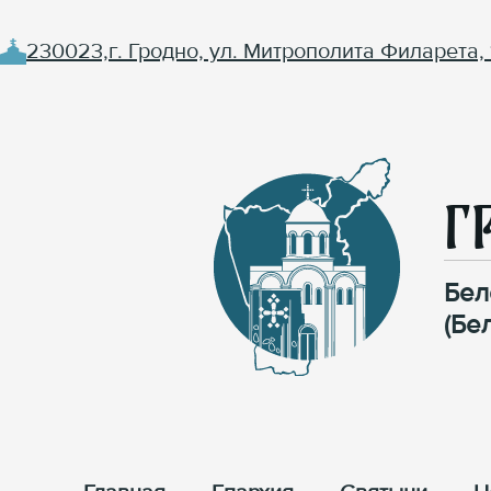
230023,г. Гродно, ул. Митрополита Филарета, 
Г
Бел
(Бе