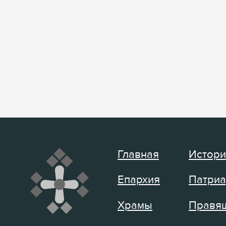
Главная
Истори
Епархия
Патриа
Храмы
Правящ