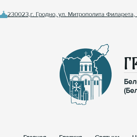
230023,г. Гродно, ул. Митрополита Филарета, 
Г
Бел
(Бе