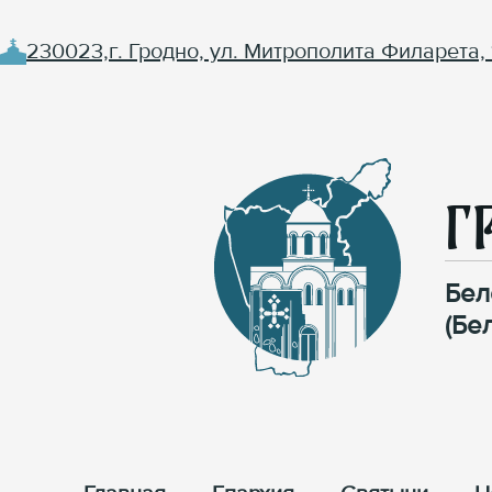
230023,г. Гродно, ул. Митрополита Филарета, 
Г
Бел
(Бе