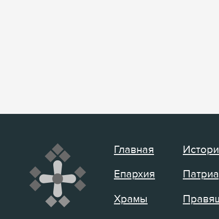
Главная
Истори
Епархия
Патриа
Храмы
Правящ