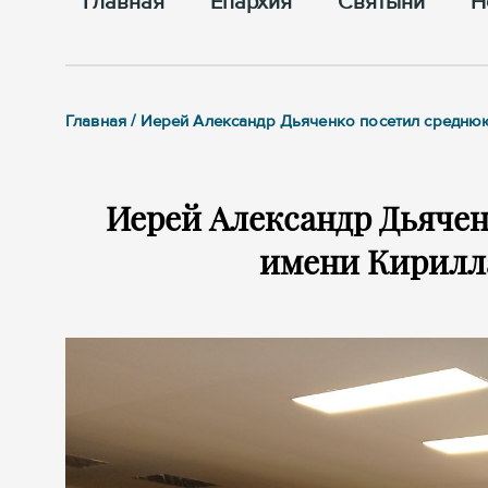
Главная
Епархия
Cвятыни
Н
Главная / Иерей Александр Дьяченко посетил средню
Иерей Александр Дьяче
имени Кирилла