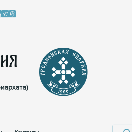
хия
иархата)