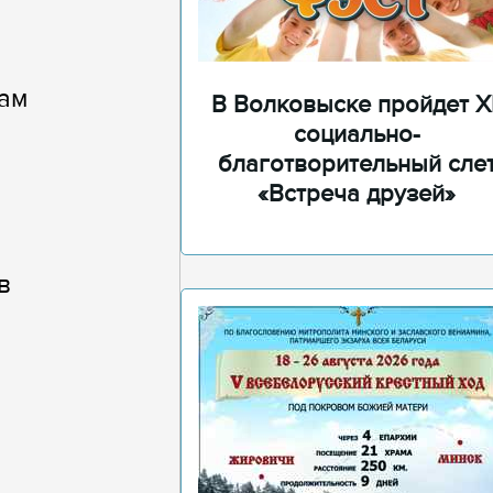
хам
В Волковыске пройдет XI
социально-
благотворительный сле
«Встреча друзей»
в