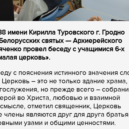
8 имени Кирилла Туровского г. Гродно
 Белорусских святых — Архиерейского
ченко провел беседу с учащимися 6-х
малая церковь».
ду с пояснения истинного значения сл
 Церковь – это не только здание храма,
гослужения, но прежде всего – собран
ерой во Христа, любовью и взаимной
 смысле, отметил священник, Церковь
е члены являются друг для друга брать
овными узами и общими ценностями.