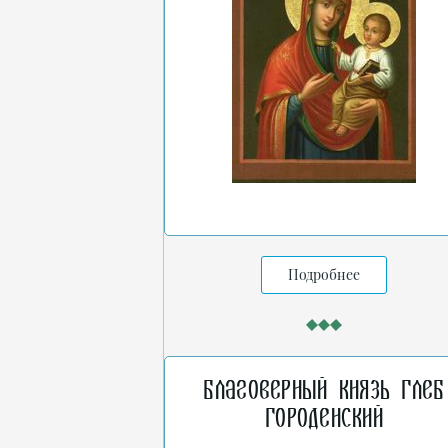
Подробнее
Благоверный князь Глеб
Городенский