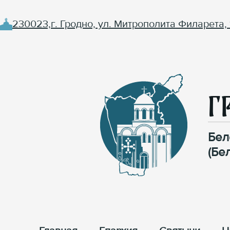
230023,г. Гродно, ул. Митрополита Филарета, 
Г
Бел
(Бе