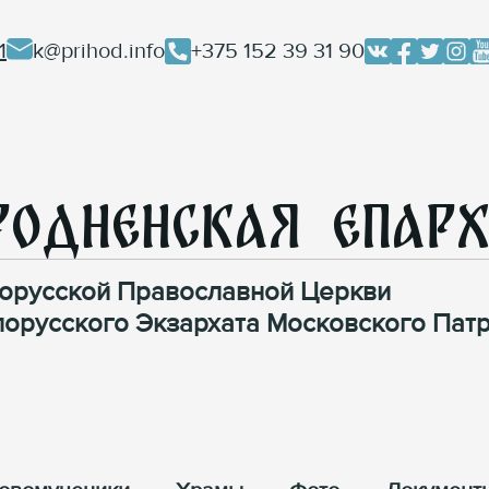
1
k@prihod.info
+375 152 39 31 90
родненская Епар
орусской Православной Церкви
лорусского Экзархата Московского Патр