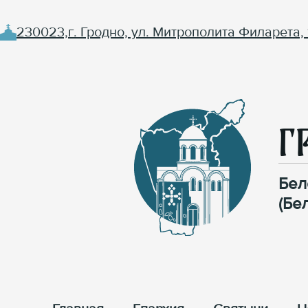
230023,г. Гродно, ул. Митрополита Филарета, 
Г
Бел
(Бе