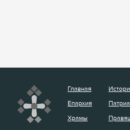
Главная
Истори
Епархия
Патриа
Храмы
Правящ