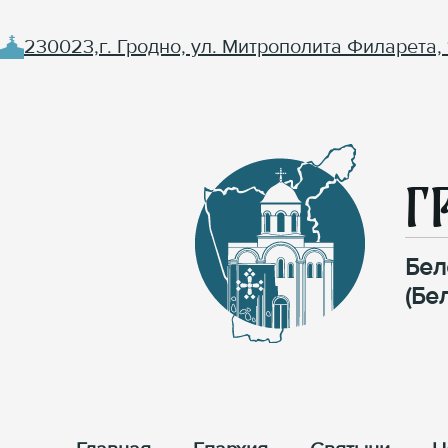
230023,г. Гродно, ул. Митрополита Филарета, 
Г
Бел
(Бе