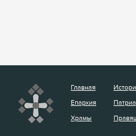
Главная
Истори
Епархия
Патриа
Храмы
Правящ