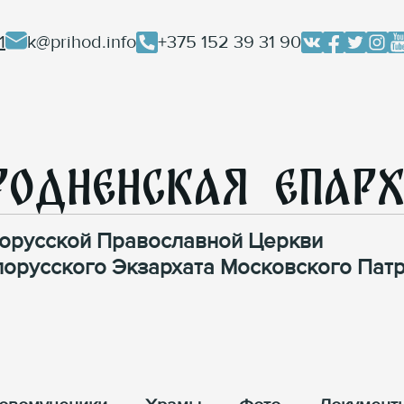
1
k@prihod.info
+375 152 39 31 90
родненская Епар
орусской Православной Церкви
лорусского Экзархата Московского Патр