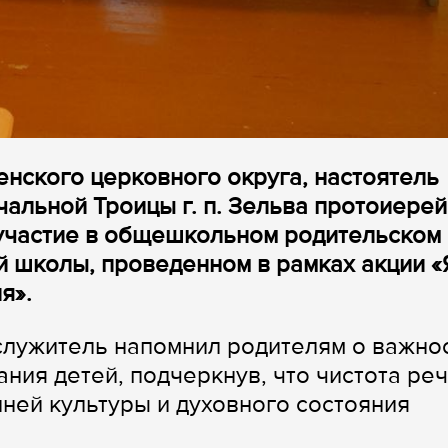
енского церковного округа, настоятель
альной Троицы г. п. Зельва протоиерей
 участие в общешкольном родительском
 школы, проведенном в рамках акции «
я».
лужитель напомнил родителям о важно
ния детей, подчеркнув, что чистота ре
ней культуры и духовного состояния