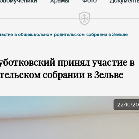
овомученики
Храмы
Фото
Документ
участие в общешкольном родительском собрании в Зельве
уботковский принял участие в
ельском собрании в Зельве
22/10/2