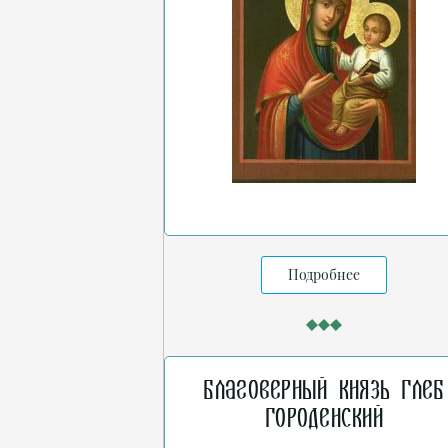
Подробнее
Благоверный князь Глеб
Городенский