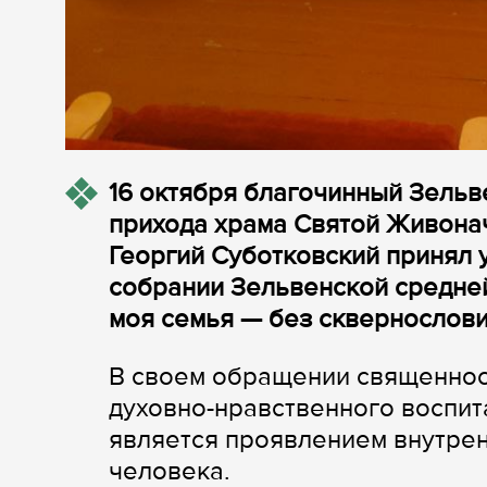
16 октября благочинный Зельв
прихода храма Святой Живонач
Георгий Суботковский принял
собрании Зельвенской средней
моя семья — без сквернослови
В своем обращении священнос
духовно-нравственного воспита
является проявлением внутрен
человека.