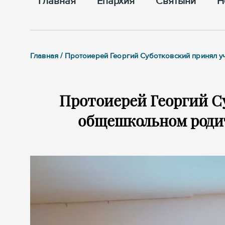
Главная
Епархия
Cвятыни
Н
Главная / Протоиерей Георгий Суботковский принял 
Протоиерей Георгий С
общешкольном родит