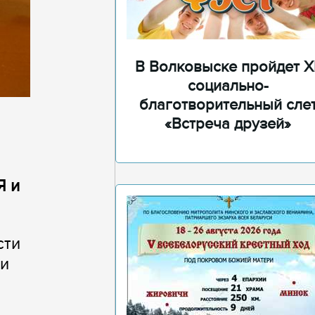
В Волковыске пройдет XI
социально-
благотворительный сле
«Встреча друзей»
Я и
сти
чи