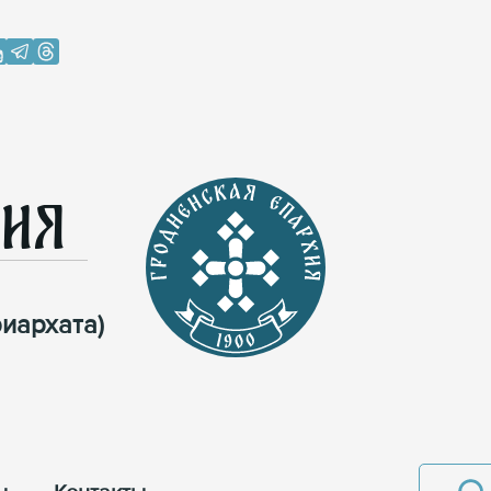
хия
иархата)