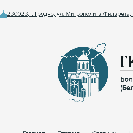
230023,г. Гродно, ул. Митрополита Филарета, 
Г
Бел
(Бе