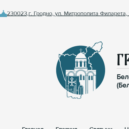
230023,г. Гродно, ул. Митрополита Филарета, 
Г
Бел
(Бе