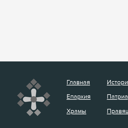
Главная
Истори
Епархия
Патриа
Храмы
Правящ