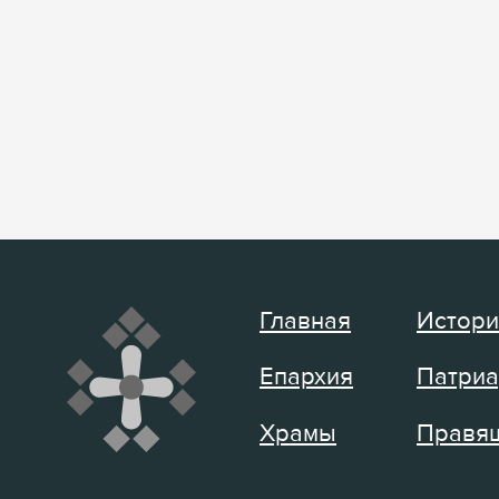
Главная
Истори
Епархия
Патриа
Храмы
Правящ