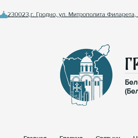
230023,г. Гродно, ул. Митрополита Филарета, 
Г
Бел
(Бе