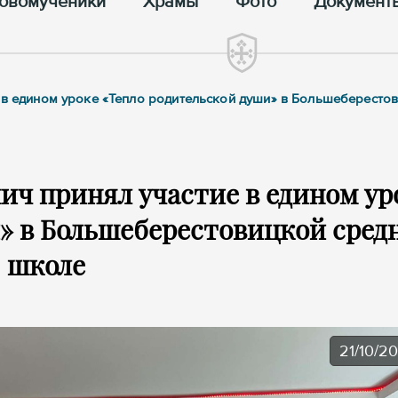
овомученики
Храмы
Фото
Документ
е в едином уроке «Тепло родительской души» в Большебересто
ч принял участие в едином ур
» в Большеберестовицкой сред
школе
21/10/2