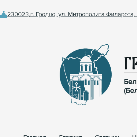
230023,г. Гродно, ул. Митрополита Филарета, 
Г
Бел
(Бе