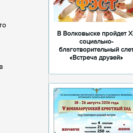
то
В Волковыске пройдет XI
социально-
благотворительный сле
«Встреча друзей»
в