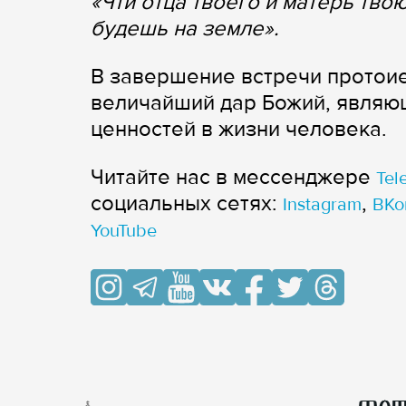
«Чти отца твоего и матерь твою
будешь на земле».
В завершение встречи протоие
величайший дар Божий, являющ
ценностей в жизни человека.
Читайте нас в мессенджере
Tel
cоциальных сетях:
,
Instagram
ВКо
YouTube