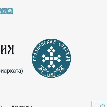
хия
иархата)