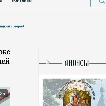
ы
Контакты
вицкой средней
оке
ней
AНОНСЫ
025