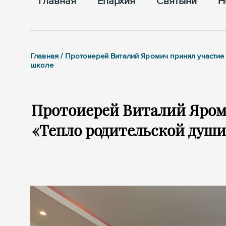
Главная
Епархия
Cвятыни
Н
Главная / Протоиерей Виталий Яромич принял участи
школе
Протоиерей Виталий Яроми
«Тепло родительской души