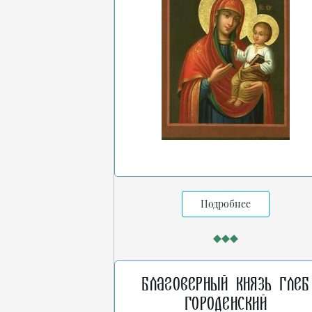
Подробнее
Благоверный князь Глеб
Городенский