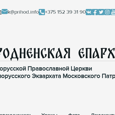
1
k@prihod.info
+375 152 39 31 90
родненская Епар
орусской Православной Церкви
лорусского Экзархата Московского Патр