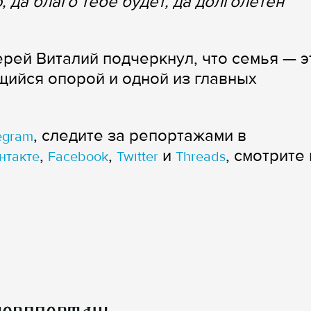
, да благо тебе будет, да долголетен
рей Виталий подчеркнул, что семья — э
ийся опорой и одной из главных
, следите за репортажами в
egram
,
,
и
, смотрите 
нтакте
Facebook
Twitter
Threads