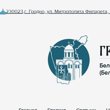
230023,г. Гродно, ул. Митрополита Филарета, 
Г
Бел
(Бе