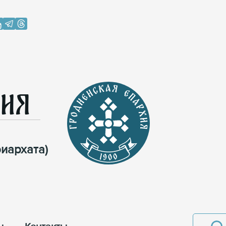
хия
иархата)