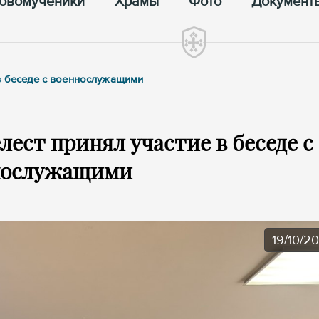
овомученики
Храмы
Фото
Документ
в беседе с военнослужащими
ест принял участие в беседе с
нослужащими
19/10/2