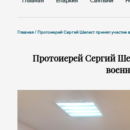
Главная
Епархия
Cвятыни
Н
Главная / Протоиерей Сергий Шелест принял участие 
Протоиерей Сергий Шел
воен