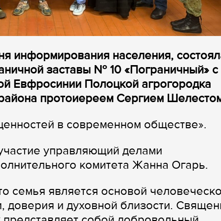
 дня информирования населения, состоял
аничной заставы № 10 «Пограничный» с
ой Евфросинии Полоцкой агрогородка
района протоиереем Сергием Шелестом
ценностей в современном обществе».
 участие управляющий делами
олнительного комитета Жанна Огарь.
то семья является основой человеческ
, доверия и духовной близости. Священ
к представляет собой добровольный,