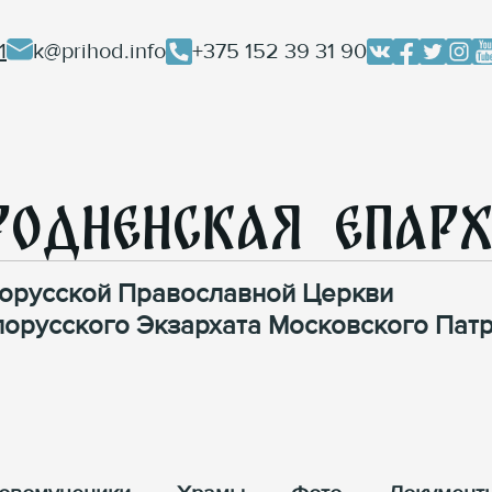
1
k@prihod.info
+375 152 39 31 90
родненская Епар
орусской Православной Церкви
лорусского Экзархата Московского Патр