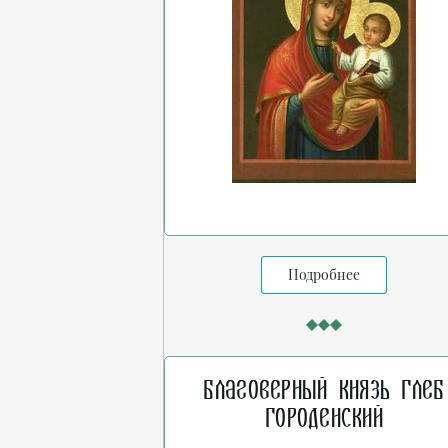
Подробнее
Благоверный князь Глеб
Городенский