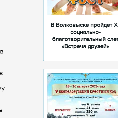
В Волковыске пройдет XI
социально-
благотворительный сле
«Встреча друзей»
 в
в
у.
в