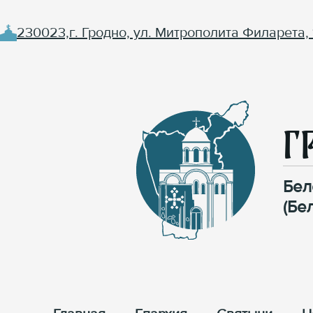
230023,г. Гродно, ул. Митрополита Филарета, 
Г
Бел
(Бе