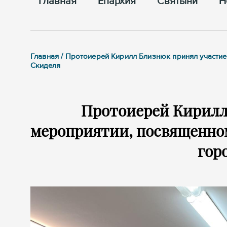
Главная
Епархия
Cвятыни
Н
Главная / Протоиерей Кирилл Близнюк принял участи
Скиделя
Протоиерей Кирилл
мероприятии, посвященном
гор