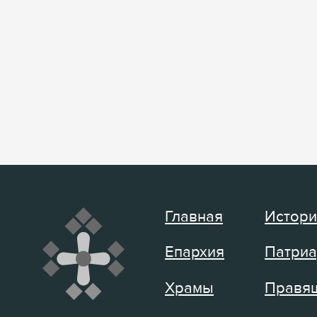
Главная
Истори
Епархия
Патриа
Храмы
Правящ