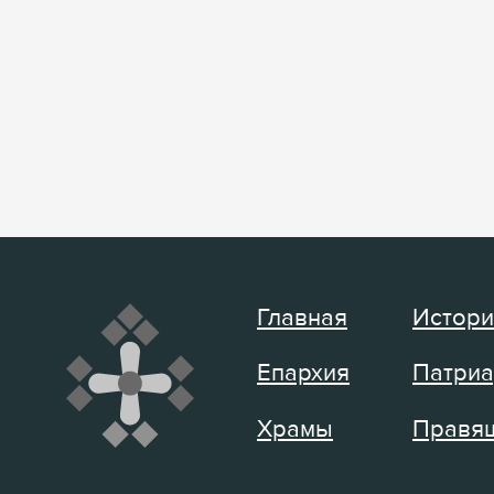
Главная
Истори
Епархия
Патриа
Храмы
Правящ