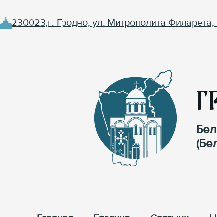
230023,г. Гродно, ул. Митрополита Филарета, 
Г
Бел
(Бе