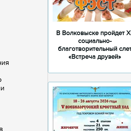
В Волковыске пройдет XI
социально-
благотворительный сле
«Встреча друзей»
ния
о
ии
в