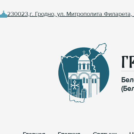
230023,г. Гродно, ул. Митрополита Филарета, 
Г
Бел
(Бе