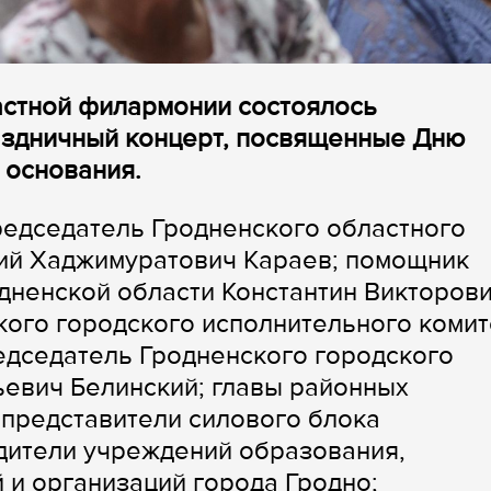
астной филармонии состоялось
аздничный концерт, посвященные Дню
 основания.
редседатель Гродненского областного
ий Хаджимуратович Караев; помощник
одненской области Константин Викторов
кого городского исполнительного комит
едседатель Гродненского городского
ьевич Белинский; главы районных
 представители силового блока
дители учреждений образования,
 и организаций города Гродно;