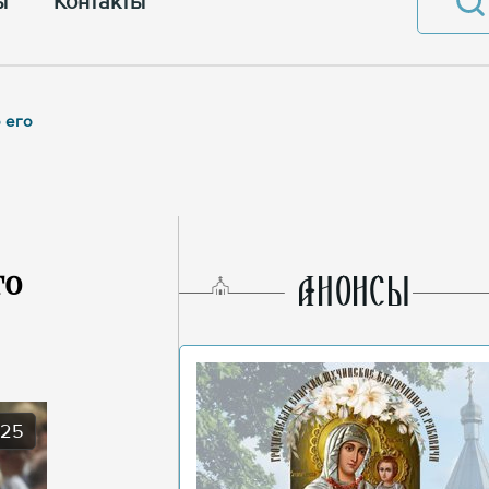
ы
Контакты
 его
го
AНОНСЫ
025