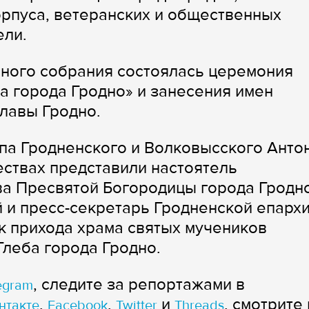
орпуса, ветеранских и общественных
ели.
нного собрания состоялась церемония
а города Гродно» и занесения имен
лавы Гродно.
па Гродненского и Волковысского Анто
ствах представили настоятель
а Пресвятой Богородицы города Гродн
 и пресс-секретарь Гродненской епарх
к прихода храма святых мучеников
Глеба города Гродно.
, следите за репортажами в
egram
,
,
и
, смотрите 
нтакте
Facebook
Twitter
Threads