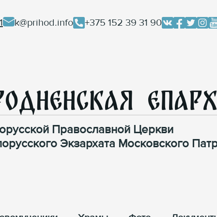
1
k@prihod.info
+375 152 39 31 90
родненская Епар
орусской Православной Церкви
лорусского Экзархата Московского Патр