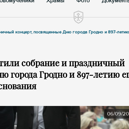
овомученики
Храмы
Фото
Документ
дничный концерт, посвященные Дню города Гродно и 897-летию
тили собрание и праздничный
ю города Гродно и 897-летию е
снования
06/09/2