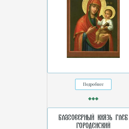
Подробнее
Благоверный князь Глеб
Городенский