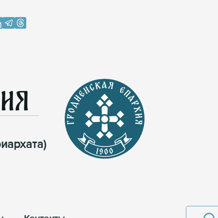
хия
иархата)