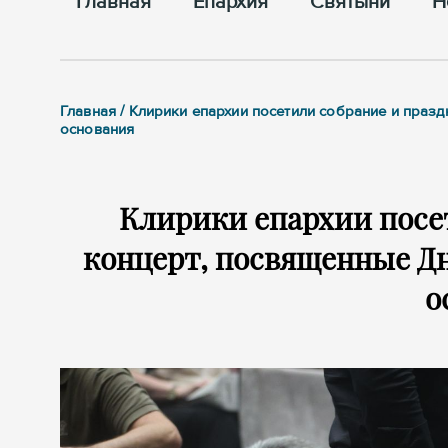
Главная
Епархия
Cвятыни
Н
Главная / Клирики епархии посетили собрание и праз
основания
Клирики епархии посе
концерт, посвященные Дн
о