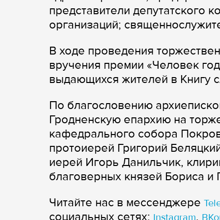
представители депутатского к
организаций; священнослужит
В ходе проведения торжестве
вручения премии «Человек год
выдающихся жителей в Книгу с
По благословению архиеписко
Гродненскую епархию на торже
кафедрального собора Покров
протоиерей Григорий Беляцкий
иерей Игорь Данильчик, клири
благоверных князей Бориса и 
Читайте нас в мессенджере
Tel
cоциальных сетях:
,
Instagram
ВКо